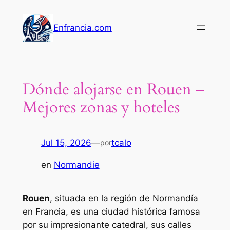
Saltar
al
Enfrancia.com
contenido
Dónde alojarse en Rouen –
Mejores zonas y hoteles
Jul 15, 2026
—
tcalo
por
en
Normandie
Rouen
, situada en la región de
Normandía
en Francia
, es una ciudad histórica famosa
por su impresionante catedral, sus calles