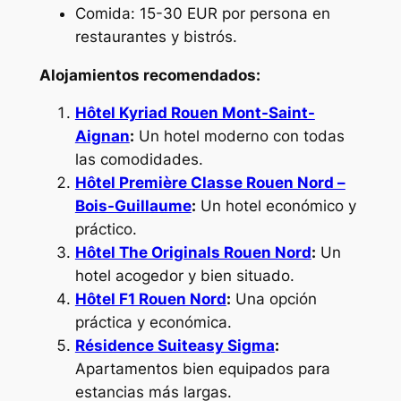
Comida: 15-30 EUR por persona en
restaurantes y bistrós.
Alojamientos recomendados:
Hôtel Kyriad Rouen Mont-Saint-
Aignan
:
Un hotel moderno con todas
las comodidades.
Hôtel Première Classe Rouen Nord –
Bois-Guillaume
:
Un hotel económico y
práctico.
Hôtel The Originals Rouen Nord
:
Un
hotel acogedor y bien situado.
Hôtel F1 Rouen Nord
:
Una opción
práctica y económica.
Résidence Suiteasy Sigma
:
Apartamentos bien equipados para
estancias más largas.