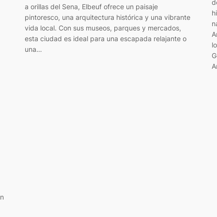
d
a orillas del Sena, Elbeuf ofrece un paisaje
h
pintoresco, una arquitectura histórica y una vibrante
n
vida local. Con sus museos, parques y mercados,
A
esta ciudad es ideal para una escapada relajante o
l
una…
G
A
on