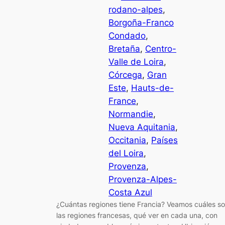
rodano-alpes
, 
Borgoña-Franco
Condado
, 
Bretaña
, 
Centro-
Valle de Loira
, 
Córcega
, 
Gran
Este
, 
Hauts-de-
France
, 
Normandie
, 
Nueva Aquitania
, 
Occitania
, 
Países
del Loira
, 
Provenza
, 
Provenza-Alpes-
Costa Azul
¿Cuántas regiones tiene Francia? Veamos cuáles s
las regiones francesas, qué ver en cada una, con