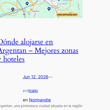
Dónde alojarse en
Argentan – Mejores zonas
y hoteles
Jun 12, 2026
—
tcalo
por
en
Normandie
rgentan, una pintoresca ciudad situada en la región