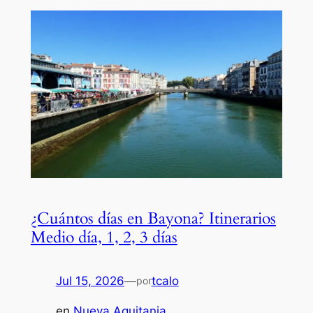
¿Cuántos días en Bayona? Itinerarios
Medio día, 1, 2, 3 días
Jul 15, 2026
—
tcalo
por
en
Nueva Aquitania