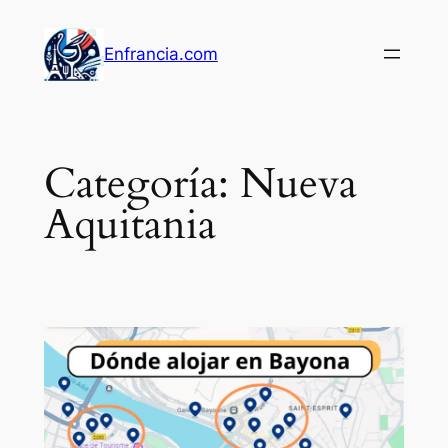
Saltar
al
Enfrancia.com
contenido
Categoría:
Nueva
Aquitania