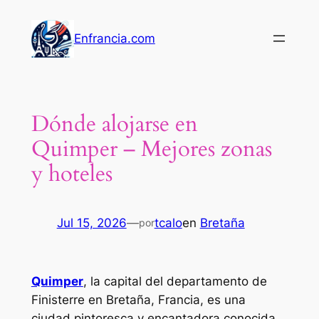
Saltar
al
Enfrancia.com
contenido
Dónde alojarse en
Quimper – Mejores zonas
y hoteles
Jul 15, 2026
—
tcalo
en
Bretaña
por
Quimper
, la capital del departamento de
Finisterre en Bretaña, Francia, es una
ciudad pintoresca y encantadora conocida