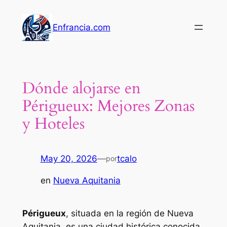
Saltar
al
Enfrancia.com
contenido
Dónde alojarse en
Périgueux: Mejores Zonas
y Hoteles
May 20, 2026
—
tcalo
por
en
Nueva Aquitania
Périgueux
, situada en la región de
Nueva
Aquitania
, es una ciudad histórica conocida