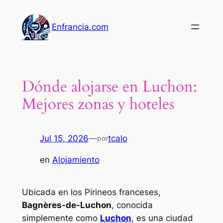
Saltar
al
Enfrancia.com
contenido
Dónde alojarse en Luchon:
Mejores zonas y hoteles
Jul 15, 2026
—
tcalo
por
en
Alojamiento
Ubicada en los Pirineos franceses,
Bagnères-de-Luchon
, conocida
simplemente como
Luchon
, es una ciudad