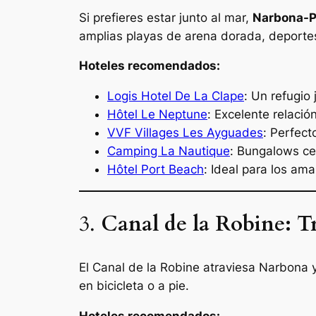
Si prefieres estar junto al mar,
Narbona-P
amplias playas de arena dorada, deportes
Hoteles recomendados:
Logis Hotel De La Clape
: Un refugio
Hôtel Le Neptune
: Excelente relació
VVF Villages Les Ayguades
: Perfect
Camping La Nautique
: Bungalows ce
Hôtel Port Beach
: Ideal para los am
3.
Canal de la Robine: T
El Canal de la Robine atraviesa Narbona y
en bicicleta o a pie.
Hoteles recomendados: