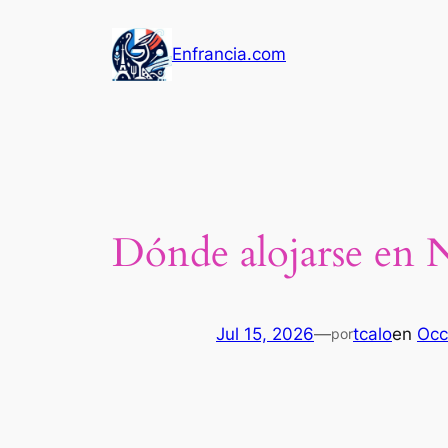
Saltar
al
Enfrancia.com
contenido
Dónde alojarse en N
Jul 15, 2026
—
tcalo
en
Occ
por