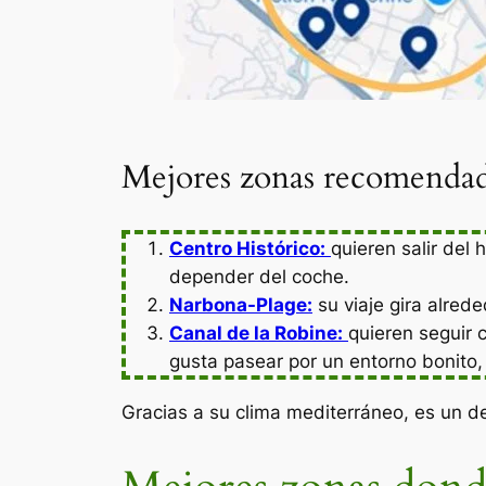
Mejores zonas recomendad
Centro Histórico:
quieren salir del
depender del coche.
Narbona-Plage:
su viaje gira alred
Canal de la Robine:
quieren seguir 
gusta pasear por un entorno bonito,
Gracias a su clima mediterráneo, es un de