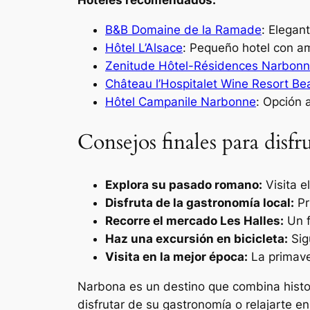
B&B Domaine de la Ramade
: Elegan
Hôtel L’Alsace
: Pequeño hotel con a
Zenitude Hôtel-Résidences Narbonn
Château l’Hospitalet Wine Resort Be
Hôtel Campanile Narbonne
: Opción 
Consejos finales para disf
Explora su pasado romano:
Visita e
Disfruta de la gastronomía local:
Pr
Recorre el mercado Les Halles:
Un f
Haz una excursión en bicicleta:
Sig
Visita en la mejor época:
La primaver
Narbona es un destino que combina histor
disfrutar de su gastronomía o relajarte en