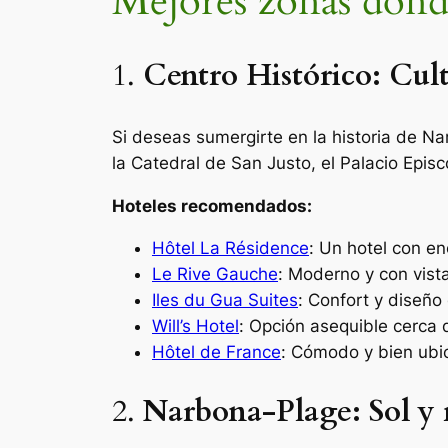
Mejores zonas dond
1.
Centro Histórico: Cul
Si deseas sumergirte en la historia de N
la Catedral de San Justo, el Palacio Episc
Hoteles recomendados:
Hôtel La Résidence
: Un hotel con en
Le Rive Gauche
: Moderno y con vista
Iles du Gua Suites
: Confort y diseñ
Will’s Hotel
: Opción asequible cerca d
Hôtel de France
: Cómodo y bien ubi
2.
Narbona-Plage: Sol y 