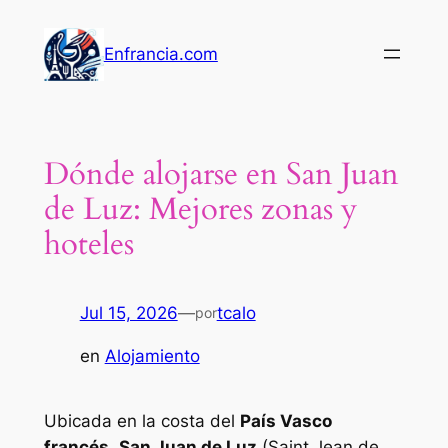
Saltar
al
Enfrancia.com
contenido
Dónde alojarse en San Juan
de Luz: Mejores zonas y
hoteles
Jul 15, 2026
—
tcalo
por
en
Alojamiento
Ubicada en la costa del
País Vasco
francés
,
San Juan de Luz
(Saint Jean de