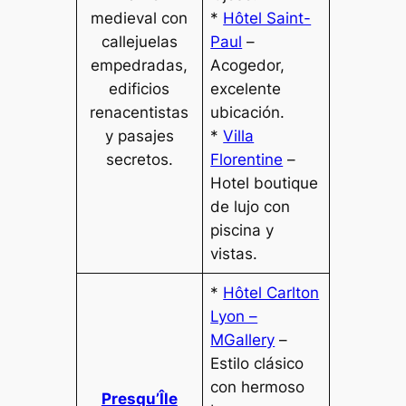
medieval con
*
Hôtel Saint-
callejuelas
Paul
–
empedradas,
Acogedor,
edificios
excelente
renacentistas
ubicación.
y pasajes
*
Villa
secretos.
Florentine
–
Hotel boutique
de lujo con
piscina y
vistas.
*
Hôtel Carlton
Lyon –
MGallery
–
Estilo clásico
con hermoso
Presqu’Île