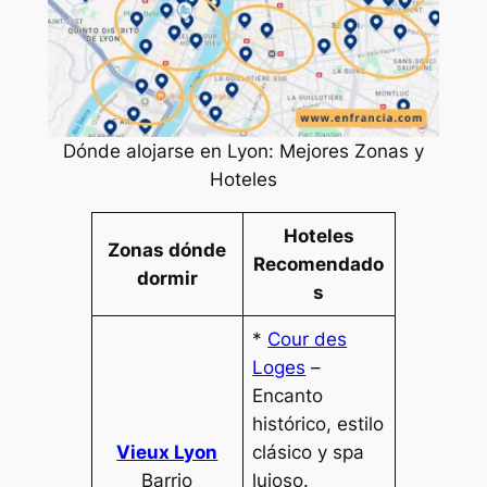
Dónde alojarse en Lyon: Mejores Zonas y
Hoteles
Hoteles
Zonas dónde
Recomendado
dormir
s
*
Cour des
Loges
–
Encanto
histórico, estilo
Vieux Lyon
clásico y spa
Barrio
lujoso.