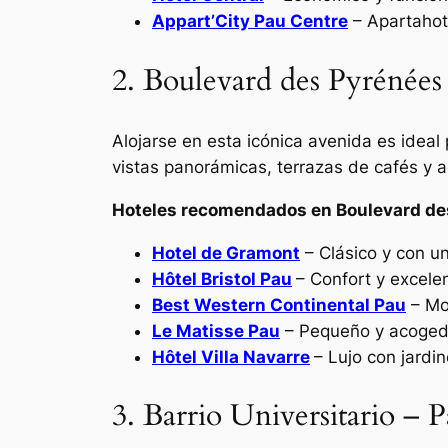
Appart’City Pau Centre
– Apartahot
2. Boulevard des Pyrénées 
Alojarse en esta icónica avenida es ideal
vistas panorámicas, terrazas de cafés y a
Hoteles recomendados en Boulevard de
Hotel de Gramont
– Clásico y con u
Hôtel Bristol Pau
– Confort y excele
Best Western Continental Pau
– Mo
Le Matisse Pau
– Pequeño y acoged
Hôtel Villa Navarre
– Lujo con jardi
3. Barrio Universitario –