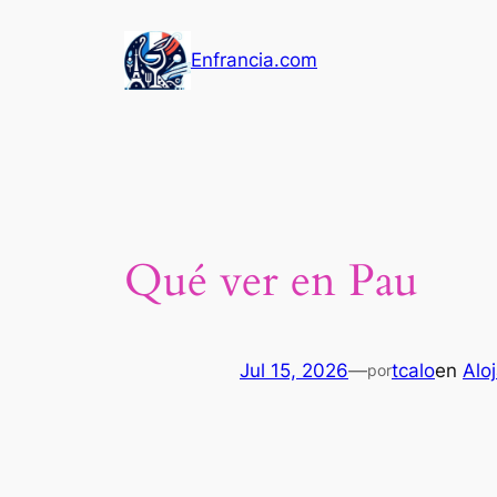
Saltar
al
Enfrancia.com
contenido
Qué ver en Pau
Jul 15, 2026
—
tcalo
en
Alo
por