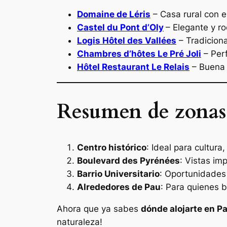
Domaine de Léris
– Casa rural con 
Castel du Pont d’Oly
– Elegante y r
Logis Hôtel des Vallées
– Tradiciona
Chambres d’hôtes Le Pré Joli
– Perf
Hôtel Restaurant Le Relais
– Buena 
Resumen de zonas
Centro histórico
: Ideal para cultura,
Boulevard des Pyrénées
: Vistas im
Barrio Universitario
: Oportunidades
Alrededores de Pau
: Para quienes b
Ahora que ya sabes
dónde alojarte en P
naturaleza!