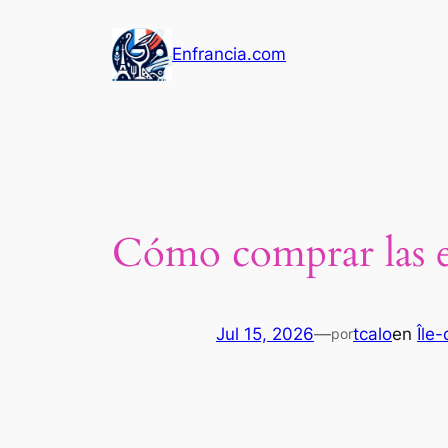
Saltar
al
Enfrancia.com
contenido
Cómo comprar las en
Jul 15, 2026
—
tcalo
en
Île
por