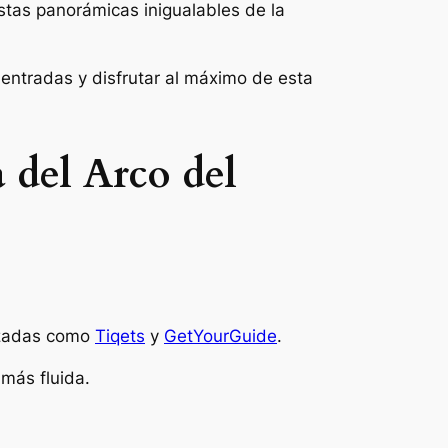
tas panorámicas inigualables de la
s entradas y disfrutar al máximo de esta
 del Arco del
izadas como
Tiqets
y
GetYou
rGuide
.
 más fluida.