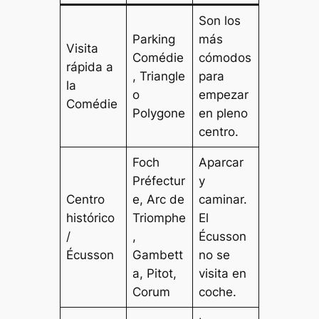
Son los
Parking
más
Visita
Comédie
cómodos
rápida a
, Triangle
para
la
o
empezar
Comédie
Polygone
en pleno
centro.
Foch
Aparcar
Préfectur
y
Centro
e, Arc de
caminar.
histórico
Triomphe
El
/
,
Écusson
Écusson
Gambett
no se
a, Pitot,
visita en
Corum
coche.