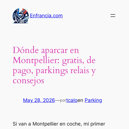
Saltar
al
Enfrancia.com
contenido
Dónde aparcar en
Montpellier: gratis, de
pago, parkings relais y
consejos
May 28, 2026
—
tcalo
en
Parking
por
Si van a Montpellier en coche, mi primer