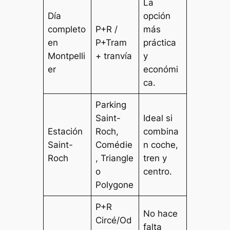
La
Día
opción
completo
P+R /
más
en
P+Tram
práctica
Montpelli
+ tranvía
y
er
económi
ca.
Parking
Saint-
Ideal si
Estación
Roch,
combina
Saint-
Comédie
n coche,
Roch
, Triangle
tren y
o
centro.
Polygone
P+R
No hace
Circé/Od
falta