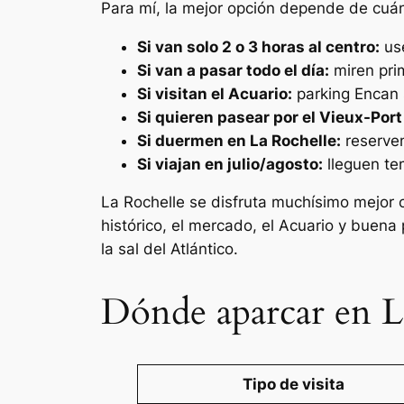
Para mí, la mejor opción depende de cuá
Si van solo 2 o 3 horas al centro:
use
Si van a pasar todo el día:
miren pri
Si visitan el Acuario:
parking Encan s
Si quieren pasear por el Vieux-Port 
Si duermen en La Rochelle:
reserven
Si viajan en julio/agosto:
lleguen te
La Rochelle se disfruta muchísimo mejor c
histórico, el mercado, el Acuario y buena
la sal del Atlántico.
Dónde aparcar en La
Tipo de visita