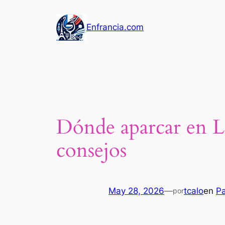
Saltar
al
Enfrancia.com
contenido
Dónde aparcar en La 
consejos
May 28, 2026
—
tcalo
en
Pa
por