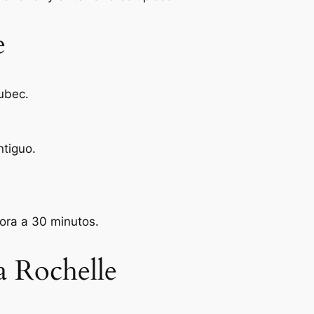
e
ubec.
tiguo.
hora a 30 minutos.
a Rochelle