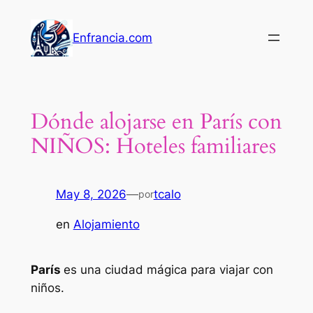
Saltar
al
Enfrancia.com
contenido
Dónde alojarse en París con
NIÑOS: Hoteles familiares
May 8, 2026
—
tcalo
por
en
Alojamiento
París
es una ciudad mágica para viajar con
niños.