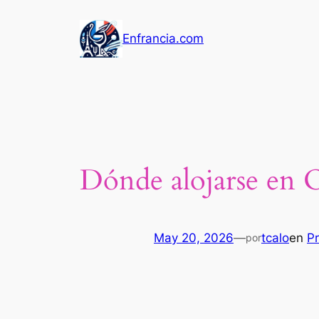
Saltar
al
Enfrancia.com
contenido
Dónde alojarse en O
May 20, 2026
—
tcalo
en
P
por