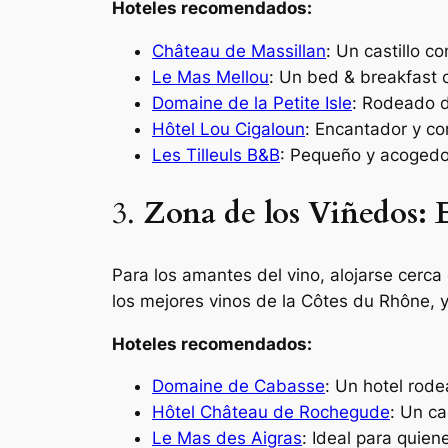
Hoteles recomendados:
Château de Massillan
: Un castillo c
Le Mas Mellou
: Un bed & breakfast 
Domaine de la Petite Isle
: Rodeado de
Hôtel Lou Cigaloun
: Encantador y co
Les Tilleuls B&B
: Pequeño y acogedor
3.
Zona de los Viñedos: E
Para los amantes del vino, alojarse cerc
los mejores vinos de la Côtes du Rhône, 
Hoteles recomendados:
Domaine de Cabasse
: Un hotel rod
Hôtel Château de Rochegude
: Un ca
Le Mas des Aigras
: Ideal para quie