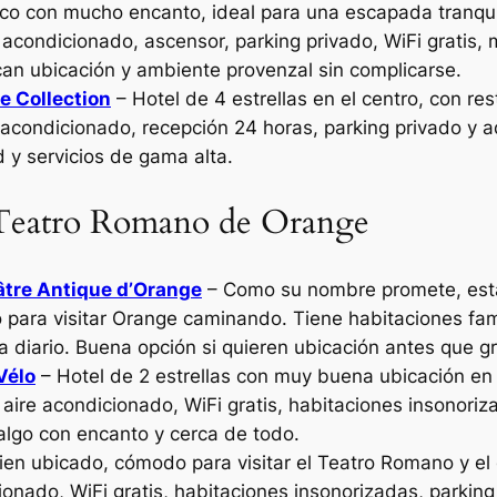
ico con mucho encanto, ideal para una escapada tranqui
e acondicionado, ascensor, parking privado, WiFi gratis,
an ubicación y ambiente provenzal sin complicarse.
e Collection
– Hotel de 4 estrellas en el centro, con res
e acondicionado, recepción 24 horas, parking privado y
y servicios de gama alta.
l Teatro Romano de Orange
éâtre Antique d’Orange
– Como su nombre promete, está
co para visitar Orange caminando. Tiene habitaciones fami
za diario. Buena opción si quieren ubicación antes que g
Vélo
– Hotel de 2 estrellas con muy buena ubicación en e
, aire acondicionado, WiFi gratis, habitaciones insonori
algo con encanto y cerca de todo.
bien ubicado, cómodo para visitar el Teatro Romano y el 
cionado, WiFi gratis, habitaciones insonorizadas, parkin