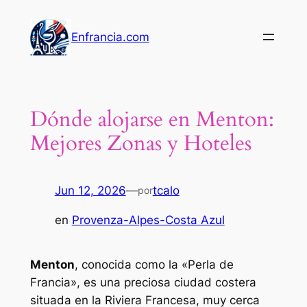
Saltar
al
Enfrancia.com
contenido
Dónde alojarse en Menton:
Mejores Zonas y Hoteles
Jun 12, 2026
—
tcalo
por
en
Provenza-Alpes-Costa Azul
Menton
, conocida como la
«Perla de
Francia»
, es una preciosa ciudad costera
situada en la Riviera Francesa, muy cerca