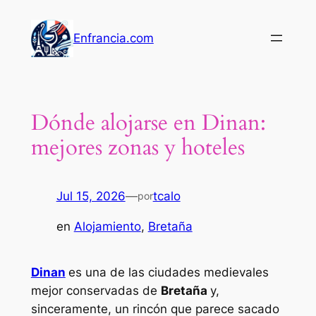
Saltar
al
Enfrancia.com
contenido
Dónde alojarse en Dinan:
mejores zonas y hoteles
Jul 15, 2026
—
tcalo
por
en
Alojamiento
, 
Bretaña
Dinan
es una de las ciudades medievales
mejor conservadas de
Bretaña
y,
sinceramente, un rincón que parece sacado