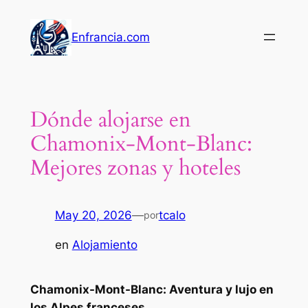
Saltar
al
Enfrancia.com
contenido
Dónde alojarse en
Chamonix-Mont-Blanc:
Mejores zonas y hoteles
May 20, 2026
—
tcalo
por
en
Alojamiento
Chamonix-Mont-Blanc: Aventura y lujo en
los Alpes franceses