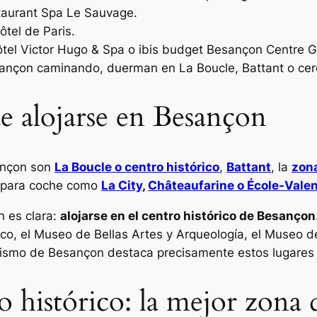
taurant Spa Le Sauvage.
tel de Paris.
tel Victor Hugo & Spa o ibis budget Besançon Centre G
esançon caminando, duerman en La Boucle, Battant o cer
e alojarse en Besançon
ançon son
La Boucle o centro histórico
,
Battant
, la
zona
s para coche como
La City
,
Châteaufarine o École-Valen
n es clara:
alojarse en el centro histórico de Besançon
ico, el Museo de Bellas Artes y Arqueología, el Museo d
turismo de Besançon destaca precisamente estos lugares
o histórico: la mejor zona 