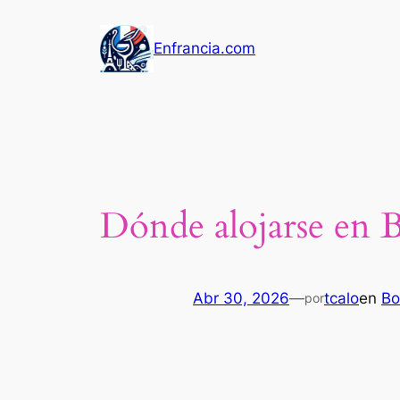
Saltar
al
Enfrancia.com
contenido
Dónde alojarse en 
Abr 30, 2026
—
tcalo
en
Bo
por