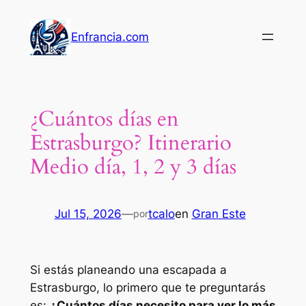
Saltar
al
Enfrancia.com
contenido
¿Cuántos días en
Estrasburgo? Itinerario
Medio día, 1, 2 y 3 días
Jul 15, 2026
—
tcalo
en
Gran Este
por
Si estás planeando una escapada a
Estrasburgo, lo primero que te preguntarás
es:
¿Cuántos días necesito para ver lo más