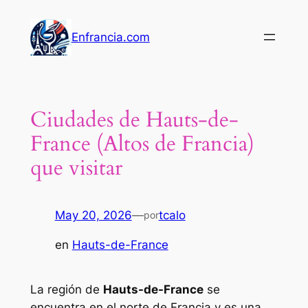
Saltar
al
Enfrancia.com
contenido
Ciudades de Hauts-de-
France (Altos de Francia)
que visitar
May 20, 2026
—
tcalo
por
en
Hauts-de-France
La región de
Hauts-de-France
se
encuentra en el norte de Francia y es una